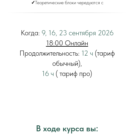
✓
Теоретические блоки чередуются с
практическими упражнениями
✓
Каждый участник получает личный
терапевтический опыт в группе
✓
Разборы клинических случаев и виньеток из
Когда:
9, 16, 23 сентября 2026
практики
18:00 Онлайн
✓
Интерактивные обсуждения и
рефлексивные сессии
Продолжительность:
12 ч
(тариф
✓
Закрытый формат создаёт безопасность
обычный),
для глубокой работы
16 ч
( тариф про)
В ходе курса вы: