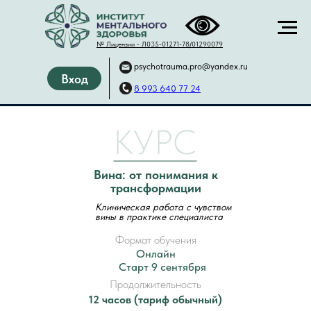
№ Лицензии -
Л035-01271-78/01290079
psychotrauma.pro@yandex.ru
Вход
8 993 640 77 24
КУРС
Вина: от понимания к
трансформации
Клиническая работа с чувством
вины в практике специалиста
Формат обучения
Онлайн
Старт 9 сентября
Продолжительность
12 часов (тариф обычный)