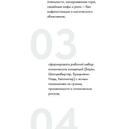
лояльности, замороженное горе,
семейные мифы и роли — без
мифологизации и магического
объяснения;
03
сформировать рабочий набор
клинических концепций (Боуэн,
Шютценбергер, Бузормени-
Надь, Хеллингер) с ясным
пониманием их границ
применимости и клинических
рисков;
04