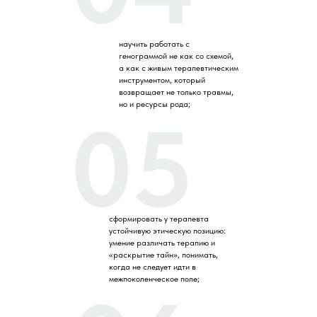
научить работать с
генограммой не как со схемой,
а как с живым терапевтическим
инструментом, который
возвращает не только травмы,
но и ресурсы рода;
05
сформировать у терапевта
устойчивую этическую позицию:
умение различать терапию и
«раскрытие тайн», понимать,
когда не следует идти в
межпоколенческое поле;