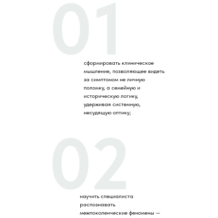
01
сформировать клиническое
мышление, позволяющее видеть
за симптомом не личную
поломку, а семейную и
историческую логику,
удерживая системную,
несудящую оптику;
02
научить специалиста
распознавать
межпоколенческие феномены —