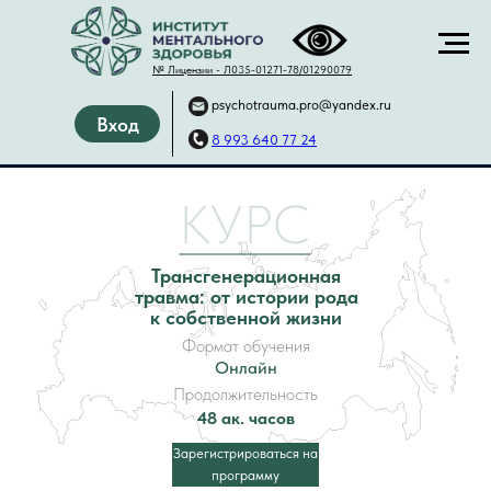
№ Лицензии -
Л035-01271-78/01290079
psychotrauma.pro@yandex.ru
Вход
8 993 640 77 24
КУРС
Трансгенерационная
травма: от истории рода
к собственной жизни
Формат обучения
Онлайн
Продолжительность
48 ак. часов
Зарегистрироваться на
программу