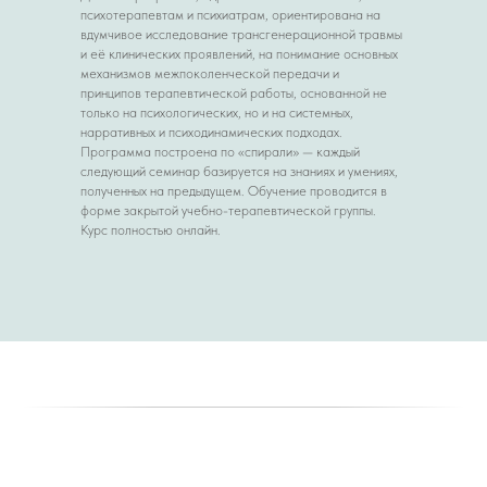
психотерапевтам и психиатрам, ориентирована на
вдумчивое исследование трансгенерационной травмы
и её клинических проявлений, на понимание основных
механизмов межпоколенческой передачи и
принципов терапевтической работы, основанной не
только на психологических, но и на системных,
нарративных и психодинамических подходах.
Программа построена по «спирали» — каждый
следующий семинар базируется на знаниях и умениях,
полученных на предыдущем. Обучение проводится в
форме закрытой учебно-терапевтической группы.
Курс полностью онлайн.